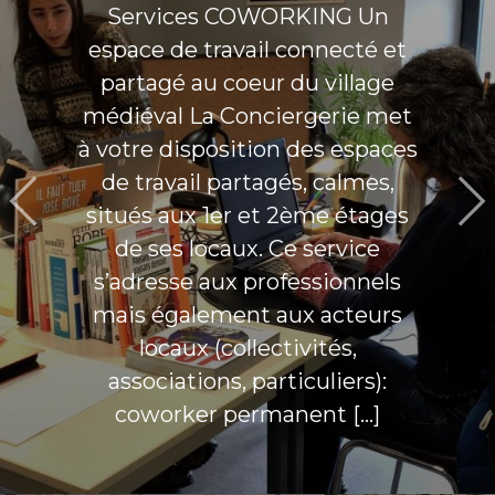
Services COWORKING Un
espace de travail connecté et
partagé au coeur du village
médiéval La Conciergerie met
à votre disposition des espaces
de travail partagés, calmes,
situés aux 1er et 2ème étages
de ses locaux. Ce service
s’adresse aux professionnels
mais également aux acteurs
locaux (collectivités,
associations, particuliers):
coworker permanent […]