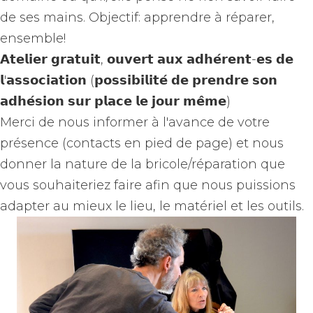
de ses mains. Objectif: apprendre à réparer,
ensemble!
𝗔𝘁𝗲𝗹𝗶𝗲𝗿 𝗴𝗿𝗮𝘁𝘂𝗶𝘁, 𝗼𝘂𝘃𝗲𝗿𝘁 𝗮𝘂𝘅 𝗮𝗱𝗵𝗲́𝗿𝗲𝗻𝘁-𝗲𝘀 𝗱𝗲
𝗹'𝗮𝘀𝘀𝗼𝗰𝗶𝗮𝘁𝗶𝗼𝗻 (𝗽𝗼𝘀𝘀𝗶𝗯𝗶𝗹𝗶𝘁𝗲́ 𝗱𝗲 𝗽𝗿𝗲𝗻𝗱𝗿𝗲 𝘀𝗼𝗻
𝗮𝗱𝗵𝗲́𝘀𝗶𝗼𝗻 𝘀𝘂𝗿 𝗽𝗹𝗮𝗰𝗲 𝗹𝗲 𝗷𝗼𝘂𝗿 𝗺𝗲̂𝗺𝗲)
Merci de nous informer à l'avance de votre
présence (contacts en pied de page) et nous
donner la nature de la bricole/réparation que
vous souhaiteriez faire afin que nous puissions
adapter au mieux le lieu, le matériel et les outils.