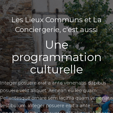
Les Lieux Communs et La
Conciergerie, c'est aussi
Une
programmation
culturelle
Integer posuere erat a ante venenatis dapibus
posuere velit aliquet. Aenean eu leo quam.
Pellentesque ornare sem lacinia quam venenatis
vestibulum. Integer posuere erat a ante