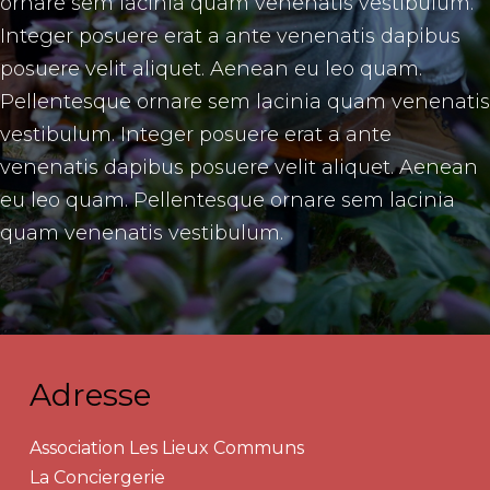
ornare sem lacinia quam venenatis vestibulum.
Integer posuere erat a ante venenatis dapibus
posuere velit aliquet. Aenean eu leo quam.
Pellentesque ornare sem lacinia quam venenatis
vestibulum. Integer posuere erat a ante
venenatis dapibus posuere velit aliquet. Aenean
eu leo quam. Pellentesque ornare sem lacinia
quam venenatis vestibulum.
Adresse
Association Les Lieux Communs
La Conciergerie