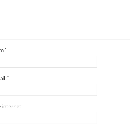
*
m:
*
il :
e internet: