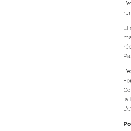
L’
re
El
ma
ré
Pa
L’e
Fo
Co
la
L’
Po