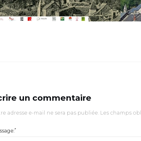
crire un commentaire
re adresse e-mail ne sera pas publiée.
Les champs obl
*
ssage: