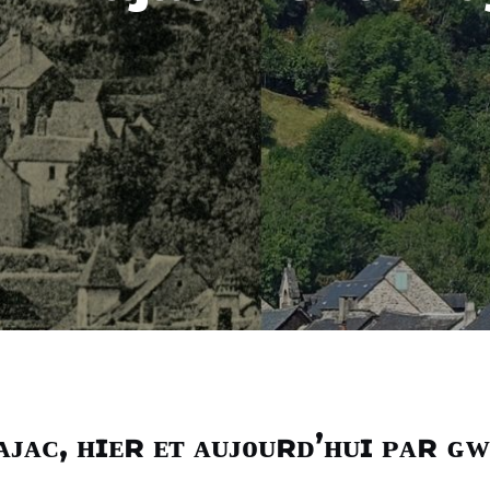
ᴀᴊᴀᴄ, ʜɪᴇʀ ᴇᴛ ᴀᴜᴊᴏᴜʀᴅ’ʜᴜɪ ᴘᴀʀ ɢᴡ