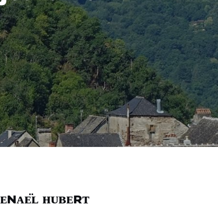
ᴇɴᴀᴇ̈ʟ ʜᴜʙᴇʀᴛ