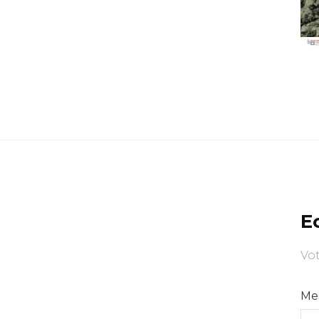
E
Vot
Me