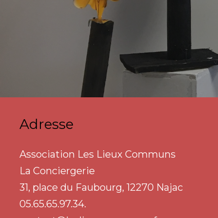
Adresse
Association Les Lieux Communs
La Conciergerie
31, place du Faubourg, 12270 Najac
05.65.65.97.34.